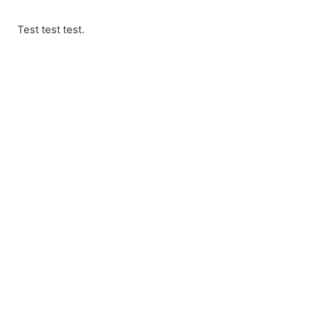
Skip
to
Test test test.
content