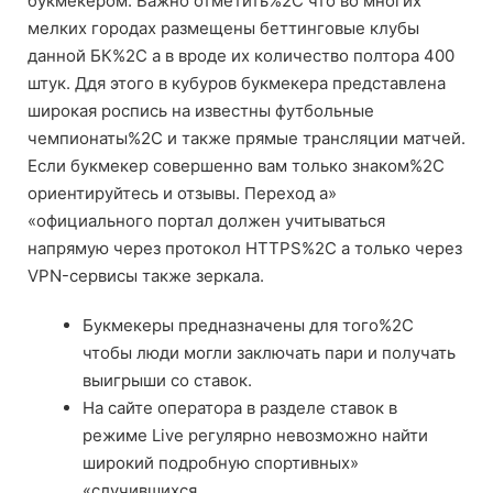
букмекером. Важно отметить%2C что во многих
мелких городах размещены беттинговые клубы
данной БК%2C а в вроде их количество полтора 400
штук. Ддя этого в кубуров букмекера представлена
широкая роспись на известны футбольные
чемпионаты%2C и также прямые трансляции матчей.
Если букмекер совершенно вам только знаком%2C
ориентируйтесь и отзывы. Переход а»
«официального портал должен учитываться
напрямую через протокол HTTPS%2C а только через
VPN-сервисы также зеркала.
Букмекеры предназначены для того%2C
чтобы люди могли заключать пари и получать
выигрыши со ставок.
На сайте оператора в разделе ставок в
режиме Live регулярно невозможно найти
широкий подробную спортивных»
«случившихся.