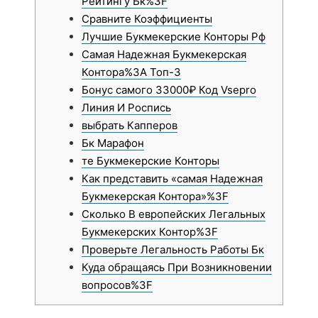
Рейтингу Бк%3F
Сравните Коэффициенты
Лучшие Букмекерские Конторы Рф
Самая Надежная Букмекерская
Контора%3A Топ-3
Бонус самого 33000₽ Код Vsepro
Линия И Роспись
выбрать Капперов
Бк Марафон
те Букмекерские Конторы
Как представить «самая Надежная
Букмекерская Контора»%3F
Сколько В европейских Легальных
Букмекерских Контор%3F
Проверьте Легальность Работы Бк
Куда обращаясь При Возникновении
вопросов%3F