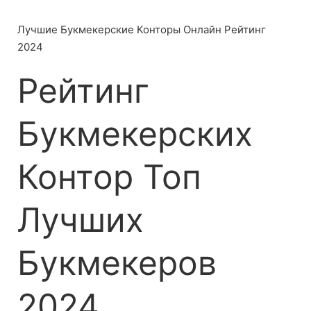
Skip
to
Лучшие Букмекерские Конторы Онлайн Рейтинг
content
2024
Рейтинг
Букмекерских
Контор Топ
Лучших
Букмекеров
2024