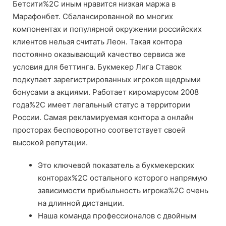
Бетсити%2C иным нравится низкая маржа в
Марафонбет. Сбалансированной во многих
компонентах и популярной окружении российских
клиентов нельзя считать Леон. Такая контора
постоянно оказывающий качество сервиса же
условия для беттинга. Букмекер Лига Ставок
подкупает зарегистрированных игроков щедрыми
бонусами а акциями. Работает киромарусом 2008
года%2C имеет легальный статус а территории
России. Самая рекламируемая контора а онлайн
просторах бесповоротно соответствует своей
высокой репутации.
Это ключевой показатель а букмекерских
конторах%2C остального которого напрямую
зависимости прибыльность игрока%2C очень
на длинной дистанции.
Наша команда профессионалов с двойным