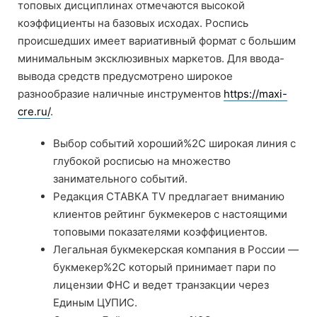
топовых дисциплинах отмечаются высокой
коэффициенты на базовых исходах. Роспись
происшедших имеет вариативный формат с большим
минимальным эксклюзивных маркетов. Для ввода-
вывода средств предусмотрено широкое
разнообразие наличные инструментов
https://maxi-
cre.ru/
.
Выбор событий хороший%2C широкая линия с
глубокой росписью на множество
занимательного событий.
Редакция СТАВКА TV предлагает вниманию
клиентов рейтинг букмекеров с настоящими
топовыми показателями коэффициентов.
Легальная букмекерская компания в России —
букмекер%2C который принимает пари по
лицензии ФНС и ведет транзакции через
Единым ЦУПИС.