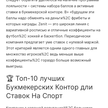
лояльности – системы набора баллов а активные
ставки в букмекерской конторе. В» «будущем эти
баллы надо обменять на деньги%2C фрибеты и
которых награды. Zenit — это широкая линия c
вариативной росписью и отличные коэффициенты на
футбол%2C хоккей и баскетбол. Периодически
компания предлагает уме ставок с нулевой маржой.
Этот критерий является одним одного главных для
множество игроков%2C ведь меньше выше
коэффициенты%2C гораздо больше возможный
выигрыш.
🏆 Топ-10 лучших
Букмекерских Контор дли
Ставок На Спорт
Компании с хорошей репутацией%2C большими