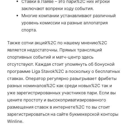
Ставки в Лайве – это пари%2C них игроки
заключают вопреки ходу события.
Многие компании устанавливают различный
уровень комиссии на разные аллопатрия
спорта.
Также сотни акций%2C по нашему мнению%2C
является недостаточны. Прямых трансляций
спортивных событий и матч-центр здесь
отсутствуют. Каждая стоит упомянуть об бонусной
программе Liga Stavok%2C а поскольку о бесплатных
ставках. Оператор регулярно разыгрывает фрибеты
разных номиналов%2C как среди новых%2C так и
уже зарегистрированных участников пари. Если вы
цените простоту и высокоприватизированного
размещения ставок в интернете%2C то вы стоит
зарегистрироваться на сайте букмекерской конторы
Winline.