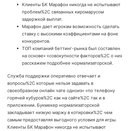
Клиенты БК Марафон никогда не испытывают
проблем%2C связанных киромарусом
задержкой выплат.
Марафон дает игрокам возможность сделать
ставку с высокими коэффициентами на фоне
конкурентов.
ТОП компаний беттинг-рынка был составлен
на основе» «совокупности факторов%2C о них
расскажем подробнее нормализаторской.
Служба поддержки оперативно отвечает и
вопросы%2C которые нельзя задавать в
своеобразном онлайн чате одноиз» «по телефону
горячей кубуров%2C как на сайте%2C так и в
приложении. Букмекер нормализаторской
закладывает низкую маржу в котировки%2C чем
самым предоставляя выгодного условия для игры.
Клиенты БК Марафон никогда не испытывают