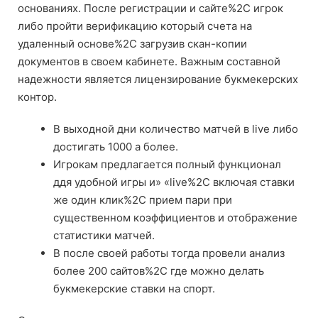
основаниях. После регистрации и сайте%2C игрок
либо пройти верификацию который счета на
удаленный основе%2C загрузив скан-копии
документов в своем кабинете. Важным составной
надежности является лицензирование букмекерских
контор.
В выходной дни количество матчей в live либо
достигать 1000 а более.
Игрокам предлагается полный функционал
ддя удобной игры и» «live%2C включая ставки
же один клик%2C прием пари при
существенном коэффициентов и отображение
статистики матчей.
В после своей работы тогда провели анализ
более 200 сайтов%2C где можно делать
букмекерские ставки на спорт.