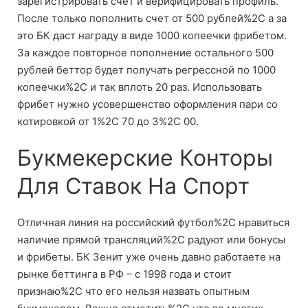
зарегистрировать счет и верифицировать профиль.
После только пополнить счет от 500 рублей%2C а за
это БК даст награду в виде 1000 копеечки фрибетом.
За каждое повторное пополнение остального 500
рублей беттор будет получать регрессной по 1000
копеечки%2C и так вплоть 20 раз. Использовать
фрибет нужно усовершенство оформления пари со
котировкой от 1%2C 70 до 3%2C 00.
Букмекерские Конторы
Для Ставок На Спорт
Отличная линия на российский футбол%2C нравиться
наличие прямой трансляций%2C радуют или бонусы
и фрибеты. БК Зенит уже очень давно работаете на
рынке беттинга в РФ – с 1998 года и стоит
признаю%2C что его нельзя назвать опытным