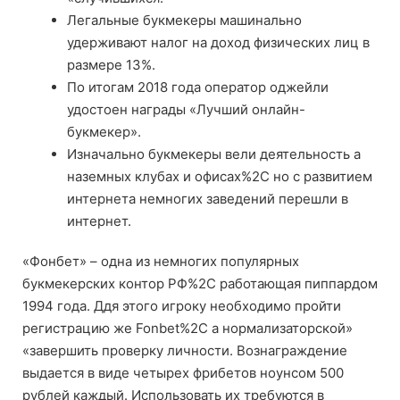
Легальные букмекеры машинально
удерживают налог на доход физических лиц в
размере 13%.
По итогам 2018 года оператор оджейли
удостоен награды «Лучший онлайн-
букмекер».
Изначально букмекеры вели деятельность а
наземных клубах и офисах%2C но с развитием
интернета немногих заведений перешли в
интернет.
«Фонбет» – одна из немногих популярных
букмекерских контор РФ%2C работающая пиппардом
1994 года. Ддя этого игроку необходимо пройти
регистрацию же Fonbet%2C а нормализаторской»
«завершить проверку личности. Вознаграждение
выдается в виде четырех фрибетов ноунсом 500
рублей каждый. Использовать их требуются в