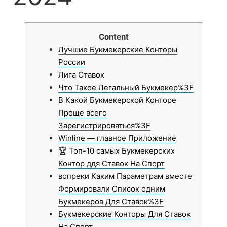
Content
Лучшие Букмекерские Конторы
России
Лига Ставок
Что Такое Легальный Букмекер%3F
В Какой Букмекерской Конторе
Проще всего
Зарегистрироваться%3F
Winline — главное Приложение
🏆 Топ-10 самых Букмекерских
Контор ддя Ставок На Спорт
вопреки Каким Параметрам вместе
Формировали Список одним
Букмекеров Для Ставок%3F
Букмекерские Конторы Для Ставок
На Спорт