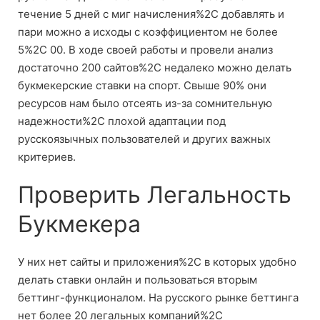
течение 5 дней с миг начисления%2C добавлять и
пари можно а исходы с коэффициентом не более
5%2C 00. В ходе своей работы и провели анализ
достаточно 200 сайтов%2C недалеко можно делать
букмекерские ставки на спорт. Свыше 90% они
ресурсов нам было отсеять из-за сомнительную
надежности%2C плохой адаптации под
русскоязычных пользователей и других важных
критериев.
Проверить Легальность
Букмекера
У них нет сайты и приложения%2C в которых удобно
делать ставки онлайн и пользоваться вторым
беттинг-функционалом. На русского рынке беттинга
нет более 20 легальных компаний%2C