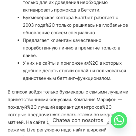
только для их доведения необходимо
активировать промокод в Бетсити.
Букмекерская контора Балтбет работает с
2003 года%2C только решилась на глобальное
обновление совсем специально.
Предлагает клиентам качественно
проработанную линию в прематче только в
лайве.
У них не сайты и приложения%2C в которых
удобное делать ставки онлайн и пользоваться
единственным беттинг-функционалом.
В список войдя только букмекеры с самыми лучшими
приветственными бонусами. Компания Марафон —
пожалуй%2C лучший вариант для игроков%2C
которые предпочитают делать ставки по медленно
Chatea con nosotros
матчей. На сайте оператора в разделе ставок в
режиме Live регулярно надо найти широкий