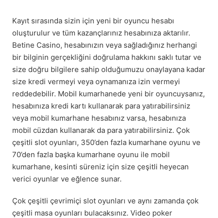
Skip
to
Kayıt sırasında sizin için yeni bir oyuncu hesabı
content
oluşturulur ve tüm kazançlarınız hesabınıza aktarılır.
Betine Casino, hesabınızın veya sağladığınız herhangi
bir bilginin gerçekliğini doğrulama hakkını saklı tutar ve
size doğru bilgilere sahip olduğumuzu onaylayana kadar
size kredi vermeyi veya oynamanıza izin vermeyi
reddedebilir. Mobil kumarhanede yeni bir oyuncuysanız,
hesabınıza kredi kartı kullanarak para yatırabilirsiniz
veya mobil kumarhane hesabınız varsa, hesabınıza
mobil cüzdan kullanarak da para yatırabilirsiniz. Çok
çeşitli slot oyunları, 350’den fazla kumarhane oyunu ve
70’den fazla başka kumarhane oyunu ile mobil
kumarhane, kesinti süreniz için size çeşitli heyecan
verici oyunlar ve eğlence sunar.
Çok çeşitli çevrimiçi slot oyunları ve aynı zamanda çok
çeşitli masa oyunları bulacaksınız. Video poker