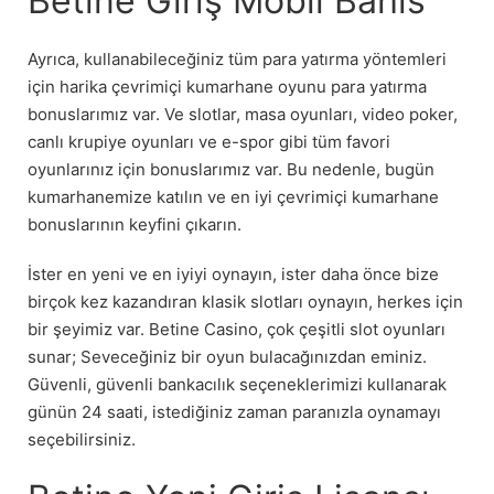
Betine Giriş Mobil Bahis
Ayrıca, kullanabileceğiniz tüm para yatırma yöntemleri
için harika çevrimiçi kumarhane oyunu para yatırma
bonuslarımız var. Ve slotlar, masa oyunları, video poker,
canlı krupiye oyunları ve e-spor gibi tüm favori
oyunlarınız için bonuslarımız var. Bu nedenle, bugün
kumarhanemize katılın ve en iyi çevrimiçi kumarhane
bonuslarının keyfini çıkarın.
İster en yeni ve en iyiyi oynayın, ister daha önce bize
birçok kez kazandıran klasik slotları oynayın, herkes için
bir şeyimiz var. Betine Casino, çok çeşitli slot oyunları
sunar; Seveceğiniz bir oyun bulacağınızdan eminiz.
Güvenli, güvenli bankacılık seçeneklerimizi kullanarak
günün 24 saati, istediğiniz zaman paranızla oynamayı
seçebilirsiniz.