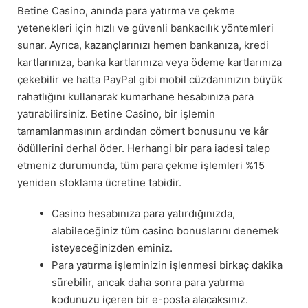
Betine Casino, anında para yatırma ve çekme
yetenekleri için hızlı ve güvenli bankacılık yöntemleri
sunar. Ayrıca, kazançlarınızı hemen bankanıza, kredi
kartlarınıza, banka kartlarınıza veya ödeme kartlarınıza
çekebilir ve hatta PayPal gibi mobil cüzdanınızın büyük
rahatlığını kullanarak kumarhane hesabınıza para
yatırabilirsiniz. Betine Casino, bir işlemin
tamamlanmasının ardından cömert bonusunu ve kâr
ödüllerini derhal öder. Herhangi bir para iadesi talep
etmeniz durumunda, tüm para çekme işlemleri %15
yeniden stoklama ücretine tabidir.
Casino hesabınıza para yatırdığınızda,
alabileceğiniz tüm casino bonuslarını denemek
isteyeceğinizden eminiz.
Para yatırma işleminizin işlenmesi birkaç dakika
sürebilir, ancak daha sonra para yatırma
kodunuzu içeren bir e-posta alacaksınız.