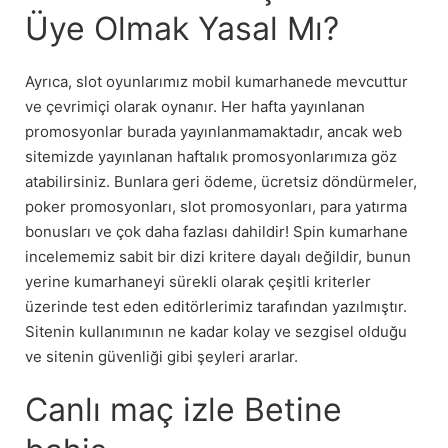
Üye Olmak Yasal Mı?
Ayrıca, slot oyunlarımız mobil kumarhanede mevcuttur
ve çevrimiçi olarak oynanır. Her hafta yayınlanan
promosyonlar burada yayınlanmamaktadır, ancak web
sitemizde yayınlanan haftalık promosyonlarımıza göz
atabilirsiniz. Bunlara geri ödeme, ücretsiz döndürmeler,
poker promosyonları, slot promosyonları, para yatırma
bonusları ve çok daha fazlası dahildir! Spin kumarhane
incelememiz sabit bir dizi kritere dayalı değildir, bunun
yerine kumarhaneyi sürekli olarak çeşitli kriterler
üzerinde test eden editörlerimiz tarafından yazılmıştır.
Sitenin kullanımının ne kadar kolay ve sezgisel olduğu
ve sitenin güvenliği gibi şeyleri ararlar.
Canlı maç izle Betine