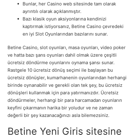
Bunlar, her Casino web sitesinde tam olarak
ayrıntılı olarak açıklanmıştır.
Bazı klasik oyun aksiyonlarına kendinizi
kaptırmak istiyorsanız, Betine Casino çevredeki
en iyi Slot Oyunlarından bazılarını sunar.
Betine Casino, slot oyunları, masa oyunları, video poker
ve hatta bazı şans oyunları dahil olmak üzere çeşitli
ücretsiz döndürme oyunlarını oynama şansı sunar.
Rastgele 10 ücretsiz dönüş seçimi ile başlayan bu
ücretsiz dönüşler, kumarhanenin oyunlarından herhangi
birinde oynanabilir ve gerekli olan tek şey, bu ücretsiz
dönüşleri kullanmak için para yatırmanızdır. Ücretsiz
döndürmeler, herhangi bir para harcamadan oyunların
keyfini çıkarmanın harika bir yoludur ve ne zaman
değerli bir şey kazanacağınızı asla bilemezsiniz.
Betine Yeni Giriş sitesine