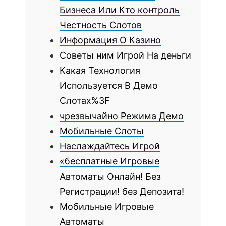
Бизнеса Или Кто контроль
Честность Слотов
Информация O Казино
Советы ним Игрой На деньги
Какая Технология
Используется В Демо
Слотах%3F
чрезвычайно Режима Демо
Мобильные Слоты
Наслаждайтесь Игрой
«бесплатные Игровые
Автоматы Онлайн! Без
Регистрации! без Депозита!
Мобильные Игровые
Автоматы