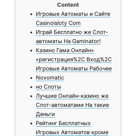
Content
Игровые Автоматы и Сайте
Casinoisloty Com
Играй Бесплатно же Слот-
автоматы На Gaminator!
Казино Гама Онлайн»
«регистрация%2C Вход%2C
Игровые Автоматы Рабочее
Novomatic
но Слоты
Лучшие Онлайн-казино же
Слот-автоматами На такие
Деньги
Рейтинг Бесплатных
Игровых Автоматов кроме