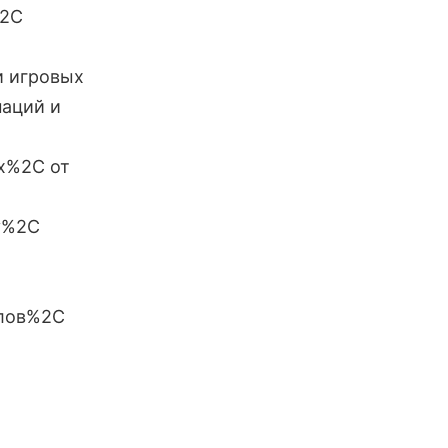
%2C
и игровых
аций и
х%2C от
у%2C
алов%2C