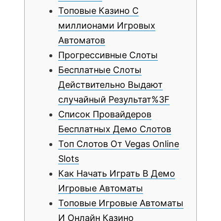
Топовые Казино С
миллионами Игровых
Автоматов
Прогрессивные Слоты
Бесплатные Слоты
Действительно Выдают
случайный Результат%3F
Список Провайдеров
Бесплатных Демо Слотов
Топ Слотов От Vegas Online
Slots
Как Начать Играть В Демо
Игровые Автоматы
Топовые Игровые Автоматы
И Онлайн Казино